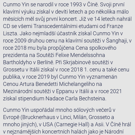
Cunmo Yin se narodil v roce 1993 v Číně. Svoji první
klavírní výuku získal v devíti letech a po několika málo
měsících měl svůj první koncert. Již ve 14 letech nahrál
CD se všemi Transcedentálními etudami od Franze
Liszta. Jako nejmladší účastník získal Cunmo Yin v
roce 2009 druhou cenu na klavírní soutěži v Šanghaji, v
roce 2018 mu byla propůjčena Cena spolkového
prezidenta na Soutěži Felixe Mendelssohna
Bartholdyho v Berlíně. Při Skrjabinově soutěži v
Grossetu v Itálii získal v roce 2018 1. cenu a také cenu
publika, v roce 2019 byl Cunmo Yin vyznamenán
Cenou Artura Benedetti Michelangeliho na
Mezinárodní soutěži v Eppanu v Itálii a v roce 2021
získal stipendium Nadace Carla Bechsteina.
Cunmo Yin uspořádal mnoho sólových večerů v
Evropě (Brucknerhaus v Linci, Milán, Grosseto a
mnoho jiných), v USA (Carnegie Hall) a Asii. V Číně hrál
v nejznámějších koncertních halách jako je Národní