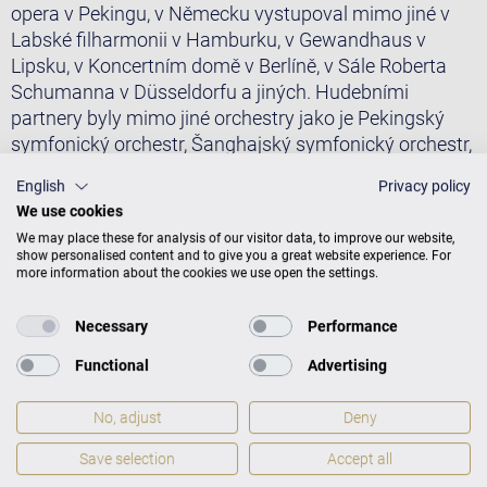
opera v Pekingu, v Německu vystupoval mimo jiné v
Labské filharmonii v Hamburku, v Gewandhaus v
Lipsku, v Koncertním domě v Berlíně, v Sále Roberta
Schumanna v Düsseldorfu a jiných. Hudebními
partnery byly mimo jiné orchestry jako je Pekingský
symfonický orchestr, Šanghajský symfonický orchestr,
Orchestr Koncertního domu v Berlíně, Beethovenova
English
Privacy policy
filharmonie v Bonnu a Izraelský filharmonický orchestr.
We use cookies
Cunmo Yin úspěšně ukončil v roce 2022 u profesora
We may place these for analysis of our visitor data, to improve our website,
Gerrita Zitterbarta studium v sólové třídě.
show personalised content and to give you a great website experience. For
more information about the cookies we use open the settings.
V současné době Cunmo Yin vyučuje na Vysoké škole
pro hudbu, divadlo a média v Hannoveru.
Necessary
Performance
Functional
Advertising
Fotografie: © Dan Hannen
No, adjust
Deny
Save selection
Accept all