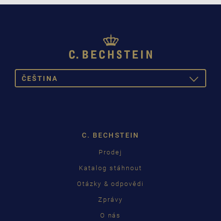
ČEŠTINA
TOGGLE
DROPDOW
DEUTSCH
ENGLISH
C. BECHSTEIN
FRANÇAIS
Prodej
PУССКИЙ
Katalog stáhnout
ČEŠTINA
Otázky & odpovědi
Zprávy
中国
O nás