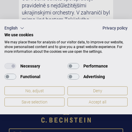
pravidelně s nejdůležitějšími
ukrajinskými orchestry. V zahraničí byl
mimo jiné hostem Tokijského
symfonického orchestru, Filharmonie
English
Privacy policy
Německého rozhlasu v Saarbrückenu
We use cookies
nebo Filarmonica del Teatro
We may place these for analysis of our visitor data, to improve our website,
Comunale v Bologni.
show personalised content and to give you a great website experience. For
more information about the cookies we use open the settings.
Foto © Andrej Grilc
Necessary
Performance
Functional
Advertising
No, adjust
Deny
Save selection
Accept all