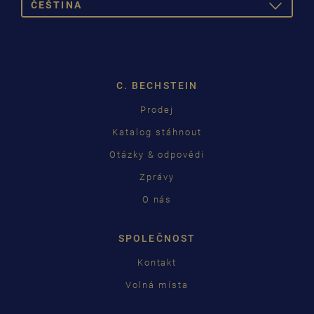
ČEŠTINA
TOGGLE
DROPDOW
DEUTSCH
ENGLISH
C. BECHSTEIN
FRANÇAIS
Prodej
PУССКИЙ
Katalog stáhnout
ČEŠTINA
Otázky & odpovědi
Zprávy
中国
O nás
日本語
SPOLEČNOST
Kontakt
Volná místa