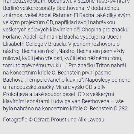
francouzské státní občanství. V sezóně 1993/94 hrál v
Berlíně veškeré sonáty Beethovena. V dodatečnou
známost vešel Abdel Rahman El Bacha také díky svým
velkým projektům CD, například svojí nahrávkou
veškerých sólových klavírních děl Chopina pro značku
Forlane. Abdel Rahman El Bacha vyučuje na Queen
Elisabeth College v Bruselu. V jednom rozhovoru o
nástroji Bechstein řekl: „Nástroj Bechstein jsem vždy
miloval, kvůli jeho vřelosti, kvůli jeho něžnému tónu,
tomuto zpěvnému zvuku ...“ Pro značku Triton nahrál
na koncertním křídle C. Bechstein první pásmo
Bachova „Temperovaného klavíru“. Naposledy od něho
u francouzské značky Mirare vyšlo CD s díly
Prokofjeva a také soubor deseti CD s veškerými
klavírními sonátami Ludwiga van Beethovena – vše
bylo nahráno na koncertním křídle C. Bechstein D 282.
Fotografie © Gérard Proust und Alix Laveau