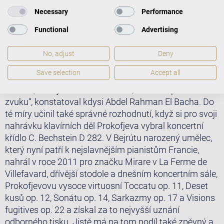
Necessary
Performance
Functional
Advertising
No, adjust
Deny
Save selection
Accept all
„Nástroj Bechstein jsem vždy miloval, kvůli jeho
vřelosti, kvůli jeho něžnému tónu, tomuto zpěvnému
zvuku“, konstatoval kdysi Abdel Rahman El Bacha. Do
té míry učinil také správné rozhodnutí, když si pro svoji
nahrávku klavírních děl Prokofjeva vybral koncertní
křídlo C. Bechstein D 282. V Bejrútu narozený umělec,
který nyní patří k nejslavnějším pianistům Francie,
nahrál v roce 2011 pro značku Mirare v La Ferme de
Villefavard, dřívější stodole a dnešním koncertním sále,
Prokofjevovu vysoce virtuosní Toccatu op. 11, Deset
kusů op. 12, Sonátu op. 14, Sarkazmy op. 17 a Visions
fugitives op. 22 a získal za to nejvyšší uznání
odborného tisku. Jistě má na tom podíl také zpěvný a