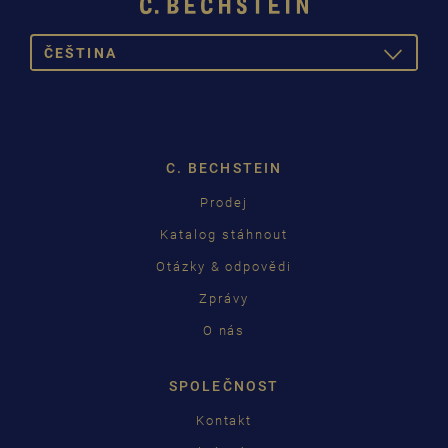
ČEŠTINA
TOGGLE
DROPDOW
DEUTSCH
ENGLISH
C. BECHSTEIN
FRANÇAIS
Prodej
PУССКИЙ
Katalog stáhnout
ČEŠTINA
Otázky & odpovědi
Zprávy
中国
O nás
日本語
SPOLEČNOST
Kontakt