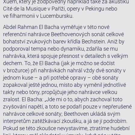
Xuem, který je zodpovědný například také za akustiku
Cité de la Musique v Paříži, opery v Pekingu nebo
ve filharmonii v Lucembursku.
Abdel Rahman El Bacha vyměřuje v této nové
referenční nahrávce Beethovenových sonát celkové
bohatství zvukových barev křídla Bechstein. Aniž by
podporoval tempa nebo dynamiku, zdařila se mu
nahrávka, která spojuje přesnost v detailech s velkým
dechem. To, že El Bacha (jak je možno se dočíst
v brožurce) při nahrávkách nahrál vždy dvě sonáty v
jednom kuse – a při potřebě opravy – obě sonáty
zopakoval ještě jednou, místo aby vyměnil jednotlivé
takty nebo tóny, propůjčuje jeho nahrávce velkou
zralost. El Bacha: „Jde mi o to, abych zachoval toto
zvyšování napětí, a toto se podaří pouze v nepřerušené
nahrávce celkové sonáty; Beethoven ukládá svým
interpretům zatěžkávací zkoušku, a já se jí podrobím.
Pokud se této zkoušce nevystavíme, ztratíme hudební