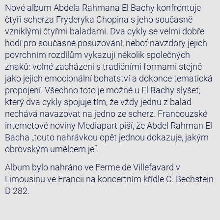
Nové album Abdela Rahmana El Bachy konfrontuje
čtyři scherza Fryderyka Chopina s jeho současně
vzniklými čtyřmi baladami. Dva cykly se velmi dobře
hodí pro současné posuzování, neboť navzdory jejich
povrchním rozdílům vykazují několik společných
znaků: volné zacházení s tradičními formami stejně
jako jejich emocionální bohatství a dokonce tematická
propojení. Všechno toto je možné u El Bachy slyšet,
který dva cykly spojuje tím, že vždy jednu z balad
nechává navazovat na jedno ze scherz. Francouzské
internetové noviny Mediapart píší, že Abdel Rahman El
Bacha „touto nahrávkou opět jednou dokazuje, jakým
obrovským umělcem je“.
Album bylo nahráno ve Ferme de Villefavard v
Limousinu ve Francii na koncertním křídle C. Bechstein
D 282.