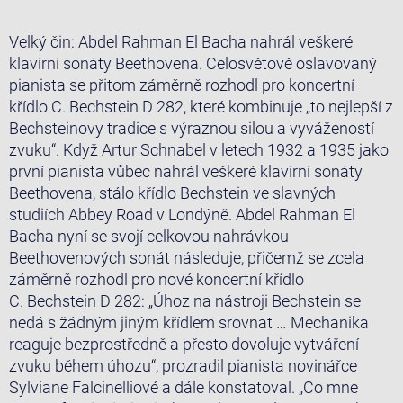
Velký čin: Abdel Rahman El Bacha nahrál veškeré
klavírní sonáty Beethovena. Celosvětově oslavovaný
pianista se přitom záměrně rozhodl pro koncertní
křídlo C. Bechstein D 282, které kombinuje „to nejlepší z
Bechsteinovy tradice s výraznou silou a vyvážeností
zvuku“. Když Artur Schnabel v letech 1932 a 1935 jako
první pianista vůbec nahrál veškeré klavírní sonáty
Beethovena, stálo křídlo Bechstein ve slavných
studiích Abbey Road v Londýně. Abdel Rahman El
Bacha nyní se svojí celkovou nahrávkou
Beethovenových sonát následuje, přičemž se zcela
záměrně rozhodl pro nové koncertní křídlo
C. Bechstein D 282: „Úhoz na nástroji Bechstein se
nedá s žádným jiným křídlem srovnat … Mechanika
reaguje bezprostředně a přesto dovoluje vytváření
zvuku během úhozu“, prozradil pianista novinářce
Sylviane Falcinelliové a dále konstatoval. „Co mne