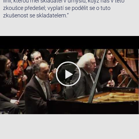
linii, kterou měl skladatel v úmyslu, když nás v této
zkoušce předešel; vyplatí se podělit se o tuto
zkušenost se skladatelem.“