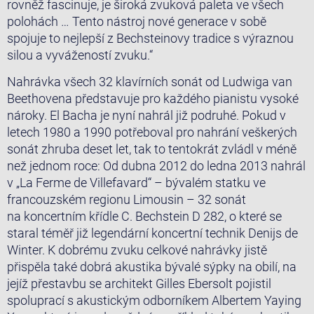
rovněž fascinuje, je široká zvuková paleta ve všech
polohách … Tento nástroj nové generace v sobě
spojuje to nejlepší z Bechsteinovy tradice s výraznou
silou a vyvážeností zvuku.“
Nahrávka všech 32 klavírních sonát od Ludwiga van
Beethovena představuje pro každého pianistu vysoké
nároky. El Bacha je nyní nahrál již podruhé. Pokud v
letech 1980 a 1990 potřeboval pro nahrání veškerých
sonát zhruba deset let, tak to tentokrát zvládl v méně
než jednom roce: Od dubna 2012 do ledna 2013 nahrál
v „La Ferme de Villefavard“ – bývalém statku ve
francouzském regionu Limousin – 32 sonát
na koncertním křídle C. Bechstein D 282, o které se
staral téměř již legendární koncertní technik Denijs de
Winter. K dobrému zvuku celkové nahrávky jistě
přispěla také dobrá akustika bývalé sýpky na obilí, na
jejíž přestavbu se architekt Gilles Ebersolt pojistil
spoluprací s akustickým odborníkem Albertem Yaying