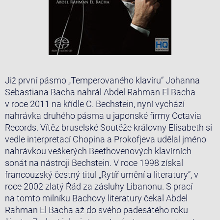
Již první pásmo „Temperovaného klavíru“ Johanna
Sebastiana Bacha nahrál Abdel Rahman El Bacha
v roce 2011 na křídle C. Bechstein, nyní vychází
nahrávka druhého pásma u japonské firmy Octavia
Records. Vítěz bruselské Soutěže královny Elisabeth si
vedle interpretací Chopina a Prokofjeva udělal jméno
nahrávkou veškerých Beethovenových klavírních
sonát na nástroji Bechstein. V roce 1998 získal
francouzský čestný titul „Rytíř umění a literatury“, v
roce 2002 zlatý Řád za zásluhy Libanonu. S prací
na tomto milníku Bachovy literatury čekal Abdel
Rahman El Bacha až do svého padesátého roku