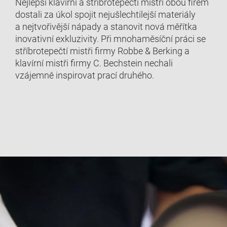
Nejlepší klavírní a stříbrotepečtí mistři obou firem
dostali za úkol spojit nejušlechtilejší materiály
a nejtvořivější nápady a stanovit nová měřítka
inovativní exkluzivity. Při mnohaměsíční práci se
stříbrotepečtí mistři firmy Robbe & Berking a
klavírní mistři firmy C. Bechstein nechali
vzájemně inspirovat prací druhého.