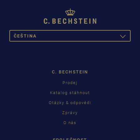
ČEŠTINA
TOGGLE
DROPDOW
DEUTSCH
ENGLISH
C. BECHSTEIN
FRANÇAIS
Prodej
PУССКИЙ
Katalog stáhnout
ČEŠTINA
Otázky & odpovědi
Zprávy
中国
O nás
日本語
SPOLEČNOST