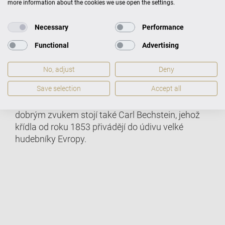
more information about the cookies we use open the settings.
Necessary
Performance
Functional
Advertising
„Stříbro patří k dobrému zvuku“, říká Oliver
No, adjust
Deny
Berking, který dnes v 5. generaci řídí manufakturu
Save selection
Accept all
na stříbro, která byla založena jeho
prapradědečkem v roce 1874 ve Flensburgu. A za
dobrým zvukem stojí také Carl Bechstein, jehož
křídla od roku 1853 přivádějí do údivu velké
hudebníky Evropy.