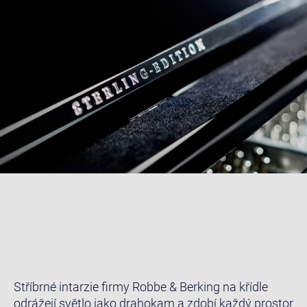
Stříbrné intarzie firmy Robbe & Berking na křídle
odrážejí světlo jako drahokam a zdobí každý prostor