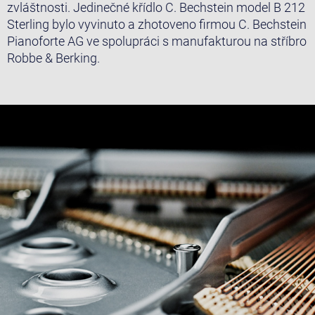
zvláštnosti. Jedinečné křídlo C. Bechstein model B 212
Sterling bylo vyvinuto a zhotoveno firmou C. Bechstein
Pianoforte AG ve spolupráci s manufakturou na stříbro
Robbe & Berking.