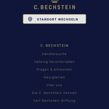
Toggle
STANDORT WECHSELN
Dropdown
C. BECHSTEIN
Händlersuche
Katalog herunterladen
Fragen & Antworten
Neuigkeiten
Über uns
Die C. Bechstein Centren
Carl Bechstein Stiftung