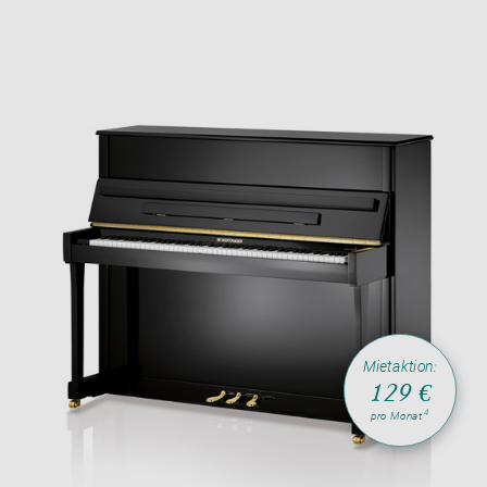
Mietaktion:
129 €
4
pro Monat