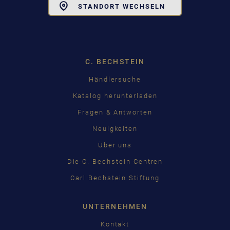
Toggle
STANDORT WECHSELN
Dropdown
C. BECHSTEIN
Händlersuche
Katalog herunterladen
Fragen & Antworten
Neuigkeiten
Über uns
Die C. Bechstein Centren
Carl Bechstein Stiftung
UNTERNEHMEN
Kontakt