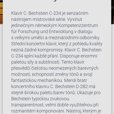
Klavír C. Bechstein C-234 je senzačním
nástrojem mistrovské série. Vyvinut
jedinečným německým Kompetenzzentrum
für Forschung und Entwicklung v dialogu
s velkými umělci a mezinárodními odborníky.
Střední koncertní klavír, který z pohledu kvality
nezná žádné kompromisy. Klavír C. Bechstein
C-234 splní každé přání. Disponuje enormní
paletou síly a subtilnosti. Tento klavír
přesvědčí čistotou neomezených barevných
možností, schopností změny tónů a svojí
fantastickou mechanikou. Menší bratr
koncertního klavíru C. Bechstein D-282 má
stejně širokou paletu barev tónů. Ukazuje pro
Bechstein typickou zvukovou
transparentnost, velmi dobře využitelnou při
rozmanitém komponování. Nástroj, kterým je