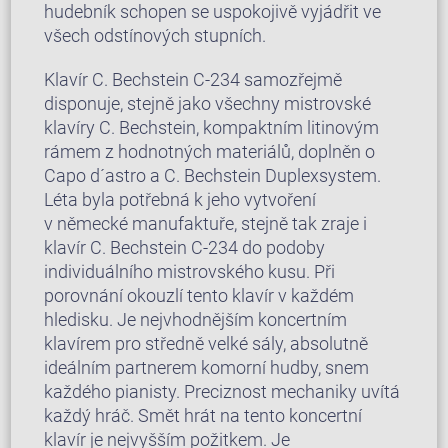
hudebník schopen se uspokojivě vyjádřit ve
všech odstínových stupních.
Klavír C. Bechstein C-234 samozřejmě
disponuje, stejně jako všechny mistrovské
klavíry C. Bechstein, kompaktním litinovým
rámem z hodnotných materiálů, doplněn o
Capo d´astro a C. Bechstein Duplexsystem.
Léta byla potřebná k jeho vytvoření
v německé manufaktuře, stejně tak zraje i
klavír C. Bechstein C-234 do podoby
individuálního mistrovského kusu. Při
porovnání okouzlí tento klavír v každém
hledisku. Je nejvhodnějším koncertním
klavírem pro středně velké sály, absolutně
ideálním partnerem komorní hudby, snem
každého pianisty. Preciznost mechaniky uvítá
každý hráč. Smět hrát na tento koncertní
klavír je nejvyšším požitkem. Je