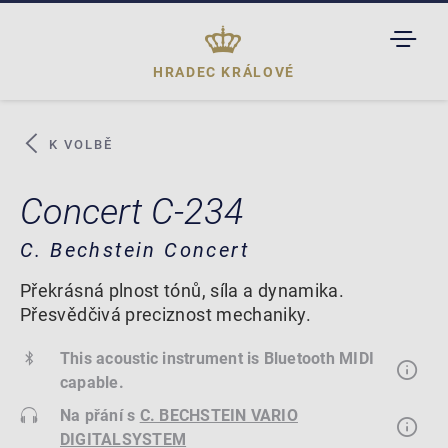
TOGGL
DROPD
HRADEC KRÁLOVÉ
K VOLBĚ
Concert C-234
C. Bechstein Concert
Překrásná plnost tónů, síla a dynamika.
Přesvědčivá preciznost mechaniky.
This acoustic instrument is Bluetooth MIDI
capable.
Na přání s
C. BECHSTEIN VARIO
DIGITALSYSTEM