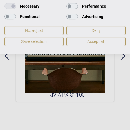
Necessary
Performance
Functional
Advertising
No, adjust
Deny
Save selection
Accept all
0P
PRIVIA PX-S1100