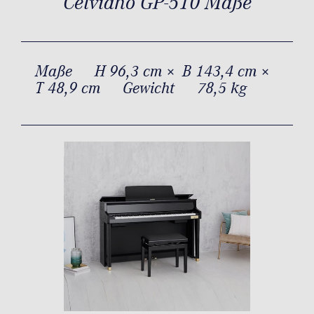
Celviano GP-510 Maße
Maße
H 96,3 cm × B 143,4 cm ×
T 48,9 cm
Gewicht
78,5 kg