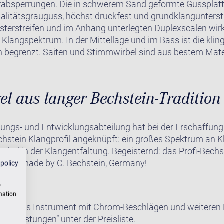
rabsperrungen. Die in schwerem Sand geformte Gussplatt
alitätsgrauguss, höchst druckfest und grundklangunterst
erstreifen und im Anhang unterlegten Duplexscalen wirk
 Klangspektrum. In der Mittellage und im Bass ist die kli
en begrenzt. Saiten und Stimmwirbel sind aus bestem Mater
el aus langer Bechstein-Tradition
hungs- und Entwicklungsabteilung hat bei der Erschaffung
echstein Klangprofil angeknüpft: ein großes Spektrum an 
bel in der Klangentfaltung. Begeisternd: das Profi-Bechs
en – made by C. Bechstein, Germany!
 policy
w
rmation
e dieses Instrument mit Chrom-Beschlägen und weiteren E
satzleistungen” unter der Preisliste.