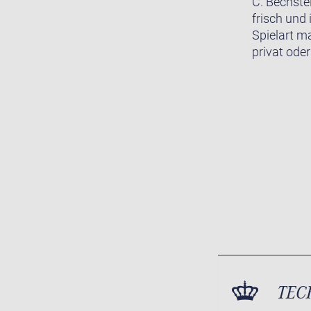
C. Bechste
frisch und 
Spielart m
privat oder
TEC