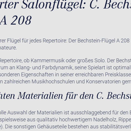
rter Salonflügel: C. Bech
A 208
rer Flügel für jedes Repertoire: Der Bechstein-Flügel A 208
mateure.
s Repertoire, ob Kammermusik oder großes Solo. Der Bechs
rum an Klang- und Farbdynamik, seine Spielart ist optimal
sonderen Eigenschaften in seiner erreichbaren Preisklasse
an zahlreichen Musikhochschulen und Konservatorien ge
ten Materialien für den C. Bechs
lle Auswahl der Materialien ist ausschlaggebend für den 
ispielsweise aus qualitativ hochwertigem Nadelholz, Ri
e). Die sonstigen Gehäuseteile bestehen aus stabilitätsve