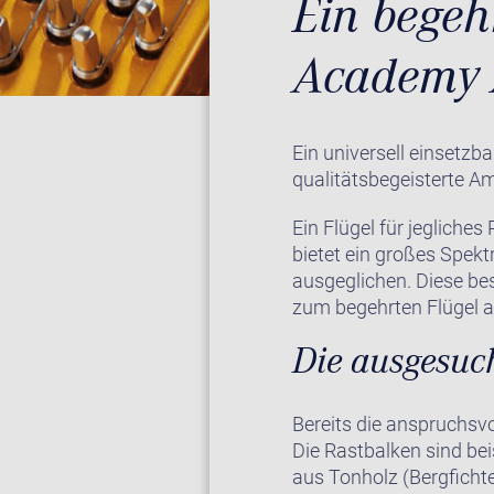
Ein begeh
Academy 
Ein universell einsetzba
qualitätsbegeisterte A
Ein Flügel für jegliche
bietet ein großes Spekt
ausgeglichen. Diese be
zum begehrten Flügel 
Die ausgesuch
Bereits die anspruchsvo
Die Rastbalken sind be
aus Tonholz (Bergficht