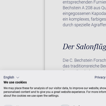
entsprechenden Furnie
Bechstein A 208 aus Qu
eingegossenen Kapodast
ein komplexes, farbiges
durch spezielle Agraff
Der Salonflüg
Die C. Bechstein Forsc
das traditionsreiche B
Dynamik, erhaben und no
speziellen Hammerköpf
English
Privacy
We use cookies
We may place these for analysis of our visitor data, to improve our website, sho
personalised content and to give you a great website experience. For more info
about the cookies we use open the settings.
Auf Wunsch erhalten Si
Sie weiter unten bei “Zu