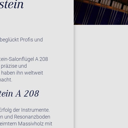
stein
 beglückt Profis und
tein-Salonflügel A 208
 präzise und
 haben ihn weltweit
macht.
tein A 208
Erfolg der Instrumente.
ppen und Resonanzboden
rleimtem Massivholz mit