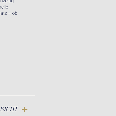
hzeitig
elle
satz – ob
RSICHT