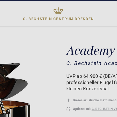
C. BECHSTEIN CENTRUM
DRESDEN
Academy
C. Bechstein Aca
UVP ab 64.900 € (DE/A
professioneller Flügel
kleinen Konzertsaal.
Dieses akustische Instrument 
Optional mit
C. BECHSTEIN V