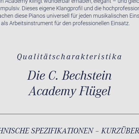
in Academy klingt wunderbar erhaben, elegant – und gleic
impulsiv. Dieses eigene Klangprofil und die hochprofession
achen diese Pianos universell für jeden musikalischen Ein
 als Arbeitsinstrument für den professionellen Einsatz.
Qualitätscharakteristika
Die C. Bechstein
Academy Flügel
HNISCHE SPEZIFIKATIONEN – KURZÜBE