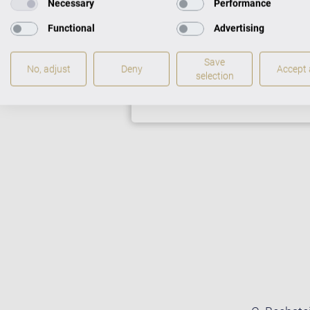
Necessary
Performance
Functional
Advertising
FLÜGEL IM CEN
Save
No, adjust
Deny
Accept a
selection