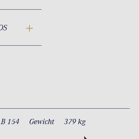
DS
 B 154
Gewicht
379 kg