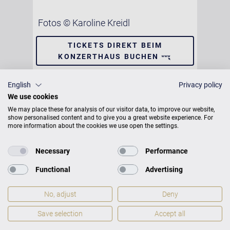
Fotos © Karoline Kreidl
TICKETS DIREKT BEIM
KONZERTHAUS BUCHEN
English
Privacy policy
We use cookies
We may place these for analysis of our visitor data, to improve our website,
show personalised content and to give you a great website experience. For
Konzerthaus Berlin - Kleiner Saal
more information about the cookies we use open the settings.
Gendarmenmarkt
10117 Berlin
Necessary
Performance
Functional
Advertising
Tel. +49 30 203092101
No, adjust
Deny
Save selection
Accept all