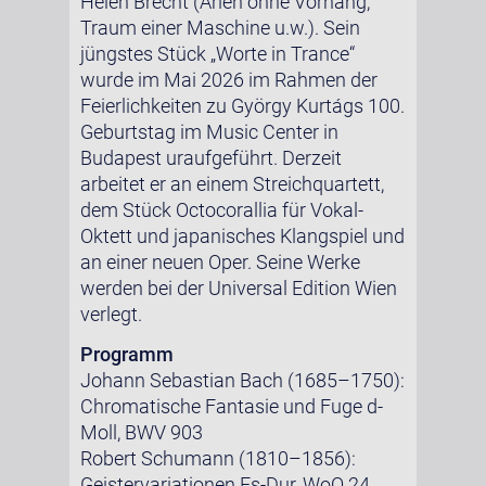
Helen Brecht (Arien ohne Vorhang;
Traum einer Maschine u.w.). Sein
jüngstes Stück „Worte in Trance“
wurde im Mai 2026 im Rahmen der
Feierlichkeiten zu György Kurtágs 100.
Geburtstag im Music Center in
Budapest uraufgeführt. Derzeit
arbeitet er an einem Streichquartett,
dem Stück Octocorallia für Vokal-
Oktett und japanisches Klangspiel und
an einer neuen Oper. Seine Werke
werden bei der Universal Edition Wien
verlegt.
Programm
Johann Sebastian Bach (1685–1750):
Chromatische Fantasie und Fuge d-
Moll, BWV 903
Robert Schumann (1810–1856):
Geistervariationen Es-Dur, WoO 24