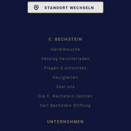
Toggle
STANDORT WECHSELN
Dropdown
C. BECHSTEIN
Händlersuche
Katalog herunterladen
Fragen & Antworten
Neuigkeiten
Über uns
Die C. Bechstein Centren
Carl Bechstein Stiftung
UNTERNEHMEN