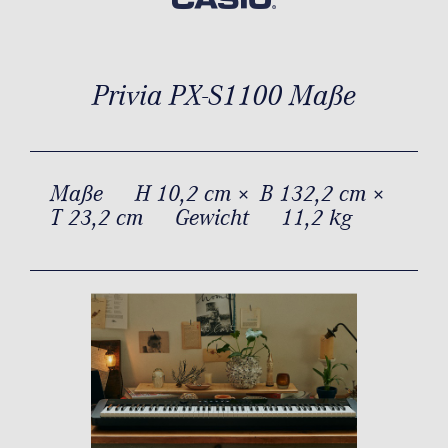
Privia PX-S1100 Maße
Maße
H 10,2 cm × B 132,2 cm ×
T 23,2 cm
Gewicht
11,2 kg