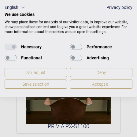
English
Privacy policy
Mehr CASIO Digitalpianos Produkte
We use cookies
We may place these for analysis of our visitor data, to improve our website,
show personalised content and to give you a great website experience. For
more information about the cookies we use open the settings.
Necessary
Performance
Functional
Advertising
No, adjust
Deny
Save selection
Accept all
0P
PRIVIA PX-S1100