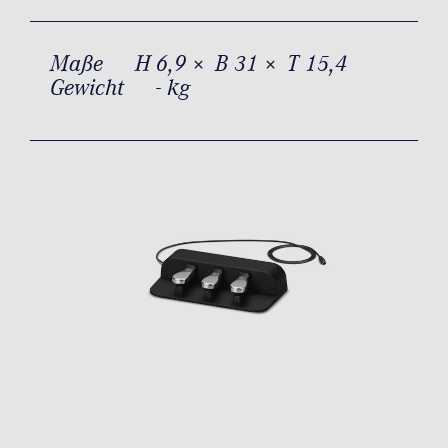
Maße
H 6,9 × B 31 × T 15,4
Gewicht
- kg