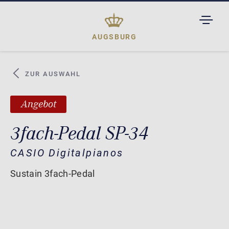
TOGGL
DROPD
AUGSBURG
ZUR AUSWAHL
Angebot
3fach-Pedal SP-34
CASIO Digitalpianos
Sustain 3fach-Pedal