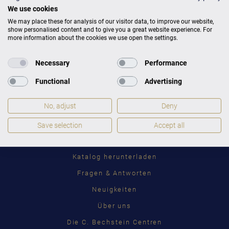
We use cookies
We may place these for analysis of our visitor data, to improve our website,
show personalised content and to give you a great website experience. For
more information about the cookies we use open the settings.
Necessary
Performance
Toggle
STANDORT WECHSELN
Functional
Advertising
Dropdown
No, adjust
Deny
C. BECHSTEIN
Save selection
Accept all
Händlersuche
Katalog herunterladen
Fragen & Antworten
Neuigkeiten
Über uns
Die C. Bechstein Centren