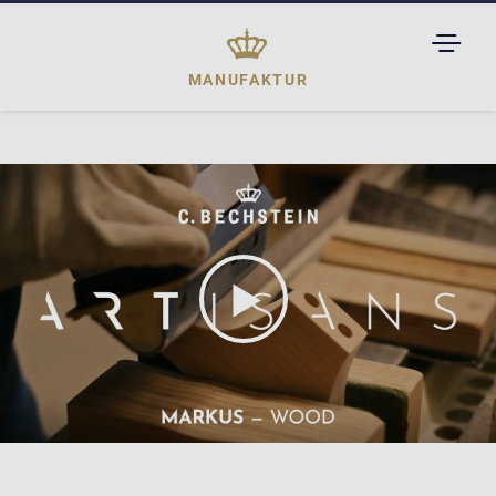
TOGGL
DROPD
MANUFAKTUR