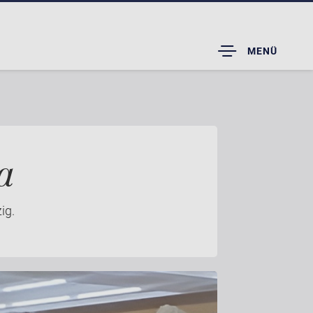
TOGGLE
MENÜ
DROPDOWN
a
ig.