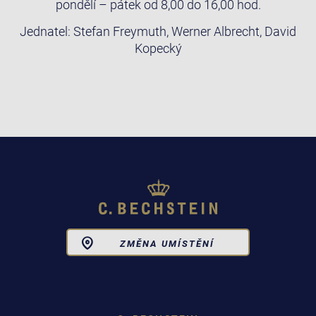
pondělí – pátek od 8,00 do 16,00 hod.
Jednatel: Stefan Freymuth, Werner Albrecht, David
Kopecký
Toggle
ZMĚNA UMÍSTĚNÍ
Dropdown