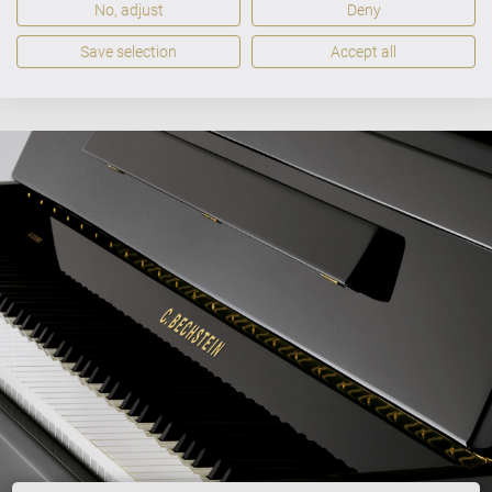
KATALOG VÝROBKŮ
No, adjust
Deny
Save selection
Accept all