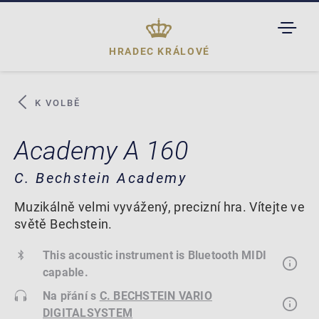
TOGGL
DROPD
HRADEC KRÁLOVÉ
K VOLBĚ
Academy A 160
C. Bechstein Academy
Muzikálně velmi vyvážený, precizní hra. Vítejte ve
světě Bechstein.
This acoustic instrument is Bluetooth MIDI
capable.
Na přání s
C. BECHSTEIN VARIO
DIGITALSYSTEM