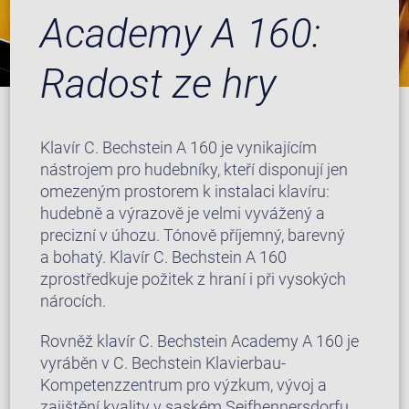
Academy A 160:
Radost ze hry
Klavír C. Bechstein A 160 je vynikajícím
nástrojem pro hudebníky, kteří disponují jen
omezeným prostorem k instalaci klavíru:
hudebně a výrazově je velmi vyvážený a
precizní v úhozu. Tónově příjemný, barevný
a bohatý. Klavír C. Bechstein A 160
zprostředkuje požitek z hraní i při vysokých
nárocích.
Rovněž klavír C. Bechstein Academy A 160 je
vyráběn v C. Bechstein Klavierbau-
Kompetenzzentrum pro výzkum, vývoj a
zajištění kvality v saském Seifhennersdorfu.