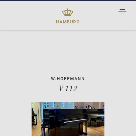
TOGGL
DROPD
HAMBURG
W.HOFFMANN
V 112