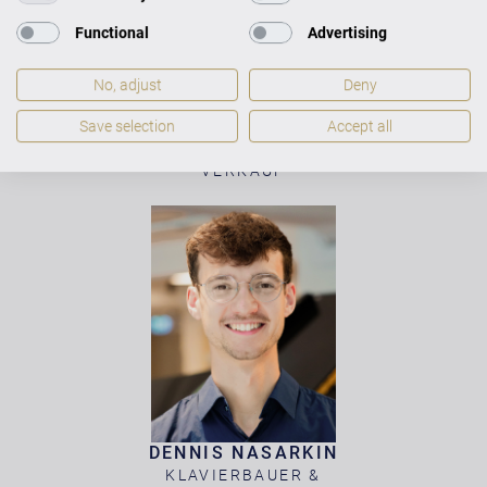
Functional
Advertising
No, adjust
Deny
KATRIN STROMANN
Save selection
Accept all
TEAMASSISTENZ &
VERKAUF
DENNIS NASARKIN
KLAVIERBAUER &