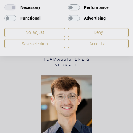
Necessary
Performance
Functional
Advertising
No, adjust
Deny
Save selection
Accept all
KATRIN STROMANN
TEAMASSISTENZ &
VERKAUF