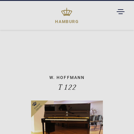
TOGGL
DROPD
HAMBURG
W. HOFFMANN
T 122