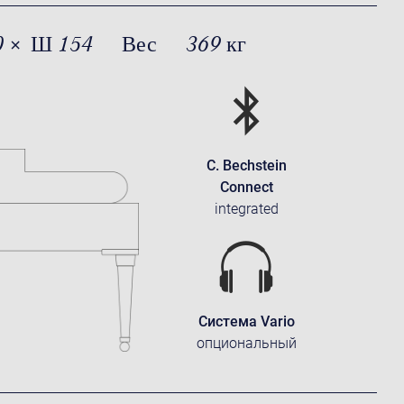
0 × Ш 154
Вес
369 кг
C. Bechstein
Connect
integrated
Система Vario
опциональный