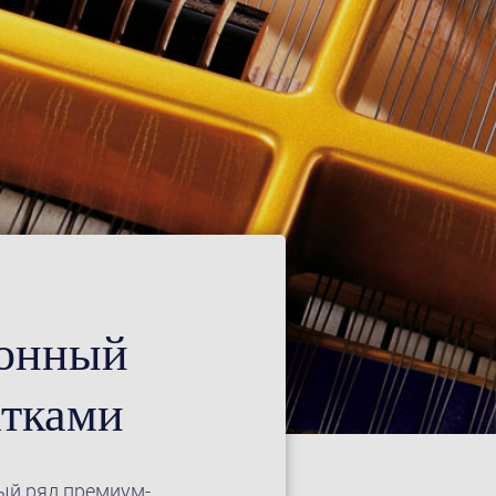
лонный
атками
ый ряд премиум-