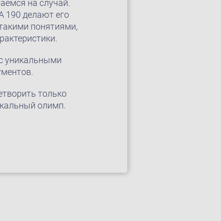
аемся на случай.
A 190 делают его
такими понятиями,
арактеристики.
 с уникальными
ументов.
етворить только
зыкальный олимп.