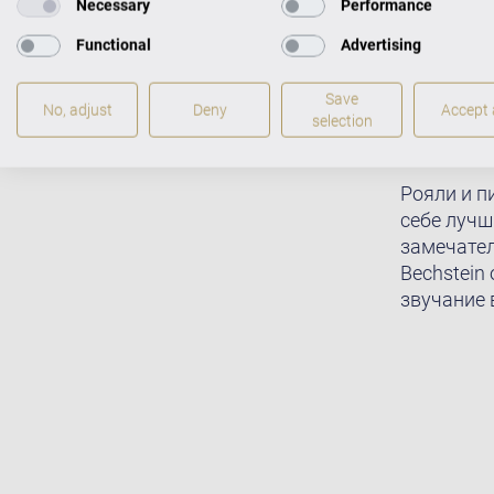
Necessary
Performance
Functional
Advertising
Save
No, adjust
Deny
Accept a
selection
Рояли и п
себе лучш
замечател
Bechstein
звучание 