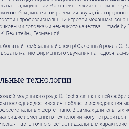
сь на традиционный «бехштейновский» профиль звуча
 и особой динамикой развития звука, благородного 
достоин профессиональный игровой механизм, осна
чковыми головками немецкого качества – made by C.
K. Бехштейн», Германия)!
 богатый тембральный спектр! Салонный рояль C. Be
твовать магию фирменного звучания на недосягаемо
льные технологии
роялей модельного ряда C. Bechstein на нашей фабри
ем последние достижения в области исследования ма
офессиональных фортепиано. В рамках длительных 
малейшие изменения в технологии могут отразиться 
ическая часть точно отвечает идеальным характерис