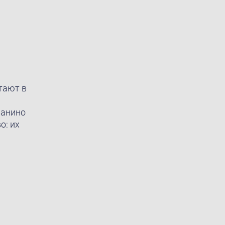
тают в
ианино
о: их