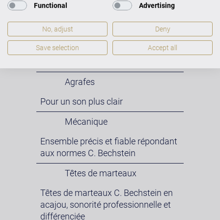
Functional
Advertising
Acier entouré de cuivre (matériaux
allemands purs à 99%)
No, adjust
Deny
Meuble
Save selection
Accept all
Sapin massif et panneaux MDF
Agrafes
Pour un son plus clair
Mécanique
Ensemble précis et fiable répondant
aux normes C. Bechstein
Têtes de marteaux
Têtes de marteaux C. Bechstein en
acajou, sonorité professionnelle et
différenciée