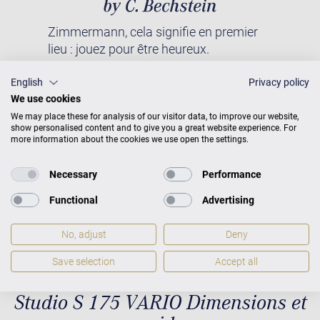
Zimmermann, cela signifie en premier
lieu : jouez pour être heureux.
Réjouissez-vous d’entendre un son
merveilleux, et ce à un prix vraiment
English
Privacy policy
équitable. C’est la raison pour laquelle
We use cookies
tous nos pianos et pianos à queue sont
We may place these for analysis of our visitor data, to improve our website,
show personalised content and to give you a great website experience. For
conçus, fabriqués et également
more information about the cookies we use open the settings.
contrôlés par C. Bechstein. Et cela
s’entend. Ce n’est qu’ainsi que nous
Necessary
Performance
nous rapprochons de notre mission :
Functional
Advertising
nous voulons que chacun et chacune
ait la possibilité de jouer sur un piano
No, adjust
Deny
acoustique de qualité.
Save selection
Accept all
Studio S 175 VARIO Dimensions et