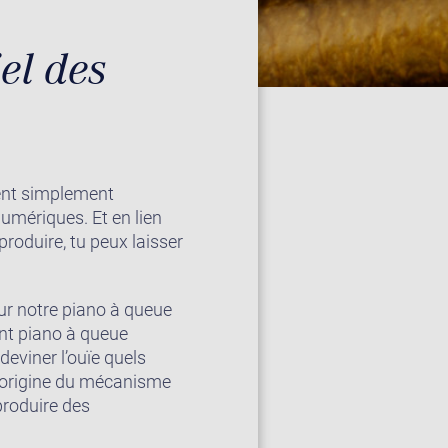
iel des
ment simplement
umériques. Et en lien
produire, tu peux laisser
r notre piano à queue
ant piano à queue
eviner l’ouïe quels
l’origine du mécanisme
produire des