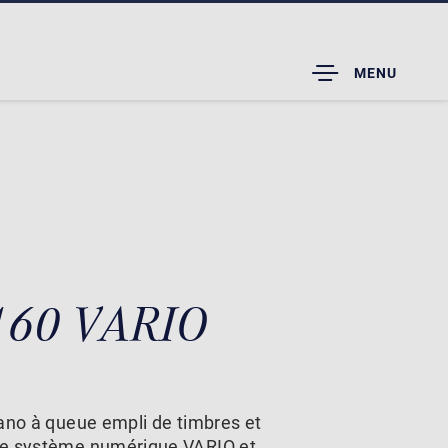
TOGGLE
MENU
DROPDOWN
 160 VARIO
ano à queue empli de timbres et
le système numérique VARIO et