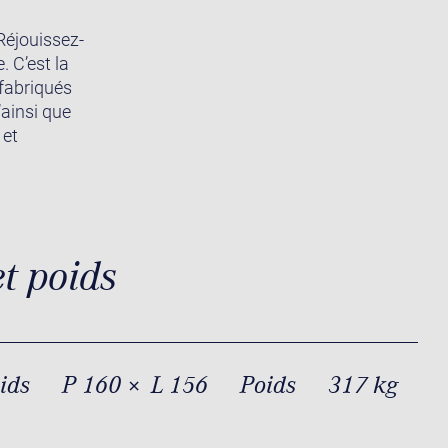
Réjouissez-
. C’est la
 fabriqués
’ainsi que
 et
.
t poids
oids
P 160 × L 156
Poids
317 kg