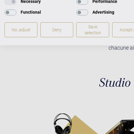
Necessary
Performance
Zimmermann,
Functional
Advertising
vous d’ente
raison pou
Save
No, adjust
Deny
Accept a
et égalemen
selection
nous nous 
chacune ait
Studio