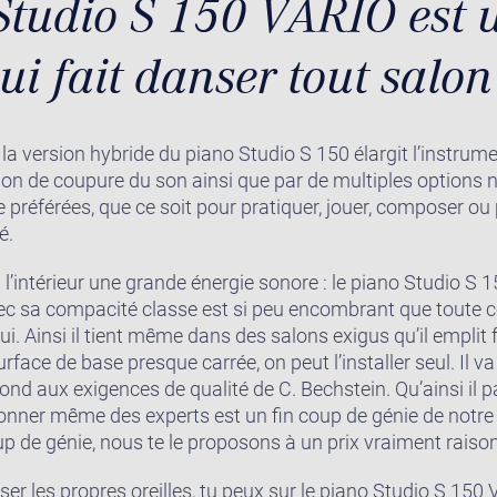
Studio S 150 VARIO est 
ui fait danser tout salon
la version hybride du piano Studio S 150 élargit l’instru
ion de coupure du son ainsi que par de multiples options n
préférées, que ce soit pour pratiquer, jouer, composer ou 
é.
, à l’intérieur une grande énergie sonore : le piano Studio S
vec sa compacité classe est si peu encombrant que toute
ui. Ainsi il tient même dans des salons exigus qu’il emplit
urface de base presque carrée, on peut l’installer seul. Il v
nd aux exigences de qualité de C. Bechstein. Qu’ainsi il pa
tonner même des experts est un fin coup de génie de notre
 de génie, nous te le proposons à un prix vraiment raiso
nser les propres oreilles, tu peux sur le piano Studio S 15