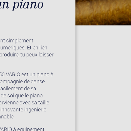
un piano
ment simplement
umériques. Et en lien
produire, tu peux laisser
 150 VARIO est un piano à
 compagnie de danse
 facilement de sa
a de soi que le piano
rvienne avec sa taille
 innovante ingénierie
nnable.
0 VARIO à équipement