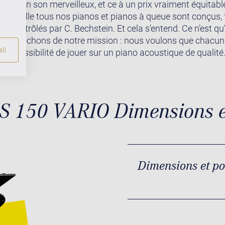
ndre un son merveilleux, et ce à un prix vraiment équitable
r laquelle tous nos pianos et pianos à queue sont conçus,
t contrôlés par C. Bechstein. Et cela s’entend. Ce n’est qu
rapprochons de notre mission : nous voulons que chacun
ll
 la possibilité de jouer sur un piano acoustique de qualité
 S 150 VARIO Dimensions e
Dimensions et p