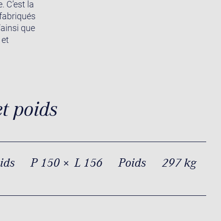
. C’est la
 fabriqués
’ainsi que
 et
.
t poids
oids
P 150 × L 156
Poids
297 kg