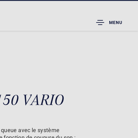
TOGGLE
MENU
DROPDOWN
 150 VARIO
à queue avec le système
 fonction de coupure du son :