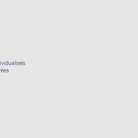
ividualisés
vées