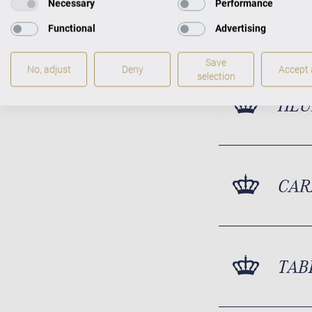
Necessary
Performance
Functional
Advertising
Save
No, adjust
Deny
Accept a
selection
HEU
CAR
TAB