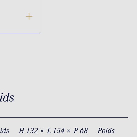
ids
oids
H 132 × L 154 × P 68
Poids