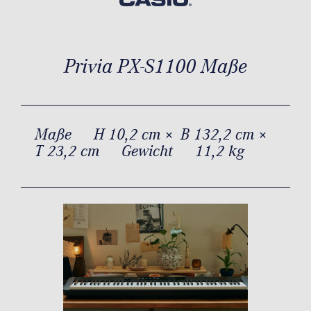
Privia PX-S1100 Maße
Maße
H 10,2 cm × B 132,2 cm ×
T 23,2 cm
Gewicht
11,2 kg