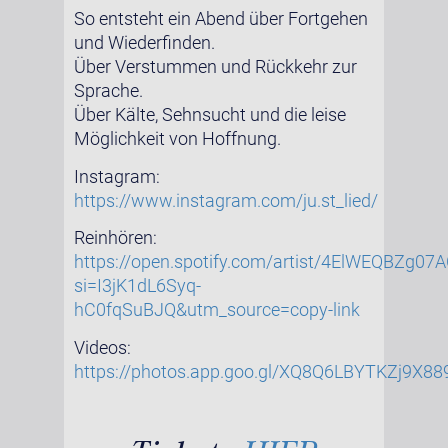
So entsteht ein Abend über Fortgehen
und Wiederfinden.
Über Verstummen und Rückkehr zur
Sprache.
Über Kälte, Sehnsucht und die leise
Möglichkeit von Hoffnung.
Instagram:
https://www.instagram.com/ju.st_lied/
Reinhören:
https://open.spotify.com/artist/4ElWEQBZg0
si=I3jK1dL6Syq-
hC0fqSuBJQ&utm_source=copy-link
Videos:
https://photos.app.goo.gl/XQ8Q6LBYTKZj9X88