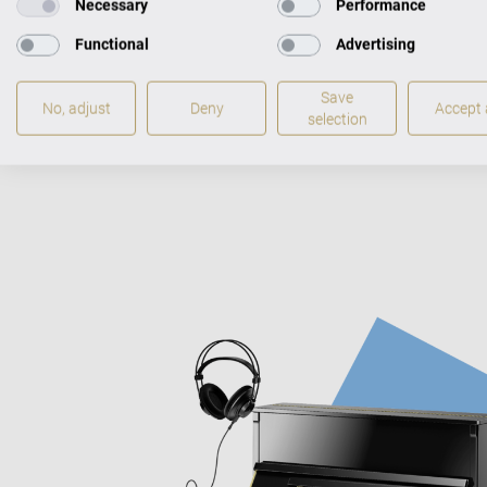
Necessary
Performance
контролир
звучанию
Functional
Advertising
миссии: м
качествен
Save
No, adjust
Deny
Accept a
selection