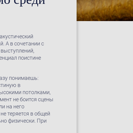
 акустический
. А в сочетании с
 выступлений,
енциал поистине
разу понимаешь:
стиную в
высокими потолками,
мент не боится сцены
ли на него
не теряется в общей
ьно физически. При