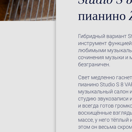
пианино
Гибридный вариант St
инструмент функцией
любимыми музыкальны
сочинения музыки и 
безграничен.
Свет медленно гаснет
пианино Studio S 8 V
музыкальный салон и
студию звукозаписи 
и всегда готов громк
восхищённые взгляды 
массе, у него тёплый
этом он весьма скром