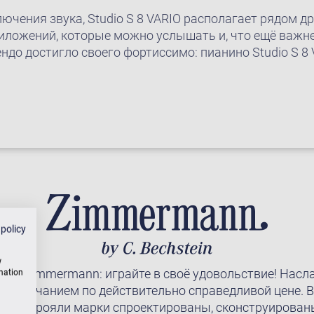
чения звука, Studio S 8 VARIO располагает рядом др
иложений, которые можно услышать и, что ещё важне
ндо достигло своего фортиссимо: пианино Studio S 8
 policy
w
ты Zimmermann: играйте в своё удовольствие! Насл
rmation
м звучанием по действительно справедливой цене. В
ино и рояли марки спроектированы, сконструирован