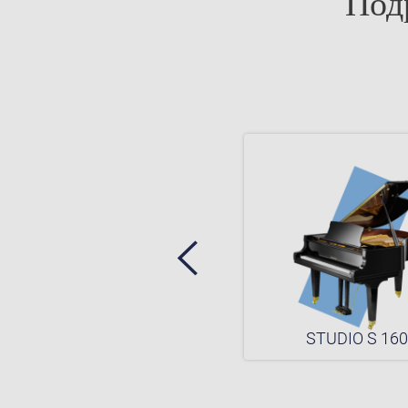
Под
STUDIO S 2 VARIO
STUDIO S 16