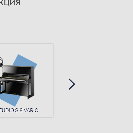
кция
TUDIO S 8 VARIO
STUDIO S 6