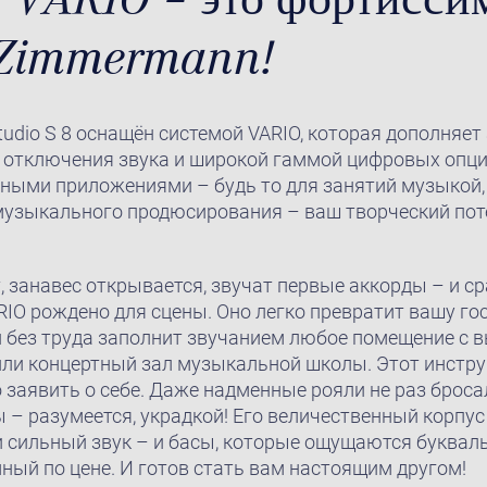
 Zimmermann!
udio S 8 оснащён системой VARIO, которая дополняет
 отключения звука и широкой гаммой цифровых опций
ми приложениями – будь то для занятий музыкой,
музыкального продюсирования – ваш творческий пот
, занавес открывается, звучат первые аккорды – и с
ARIO рождено для сцены. Оно легко превратит вашу го
 без труда заполнит звучанием любое помещение с 
или концертный зал музыкальной школы. Этот инстру
о заявить о себе. Даже надменные рояли не раз броса
– разумеется, украдкой! Его величественный корпус 
 и сильный звук – и басы, которые ощущаются буквал
ный по цене. И готов стать вам настоящим другом!