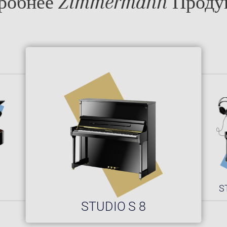
робнее Zimmermann Проду
0
S
STUDIO S 8