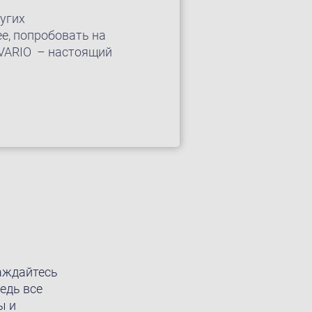
угих
е, попробовать на
 VARIO – настоящий
аждайтесь
едь все
ы и