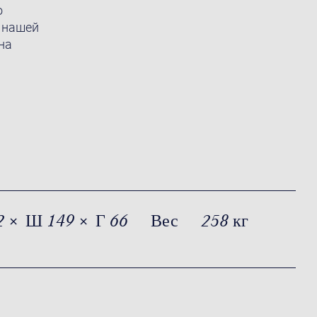
о
 нашей
на
2 × Ш 149 × Г 66
Вес
258 кг