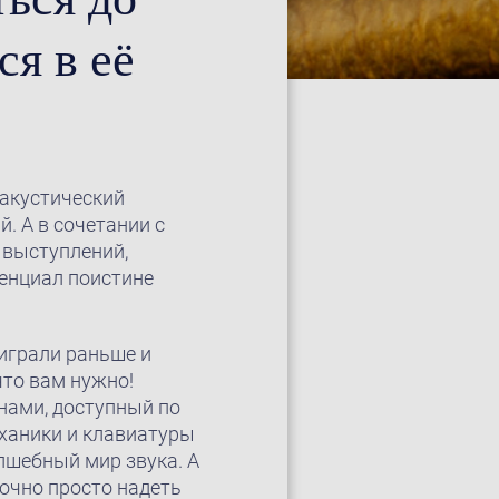
я в её
 акустический
. А в сочетании с
 выступлений,
енциал поистине
играли раньше и
что вам нужно!
нами, доступный по
еханики и клавиатуры
олшебный мир звука. А
точно просто надеть