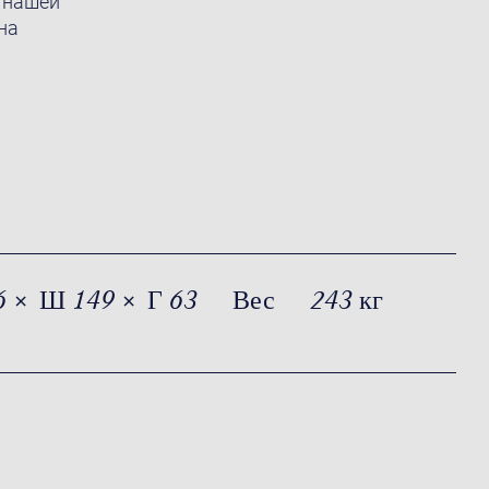
 нашей
на
6 × Ш 149 × Г 63
Вес
243 кг