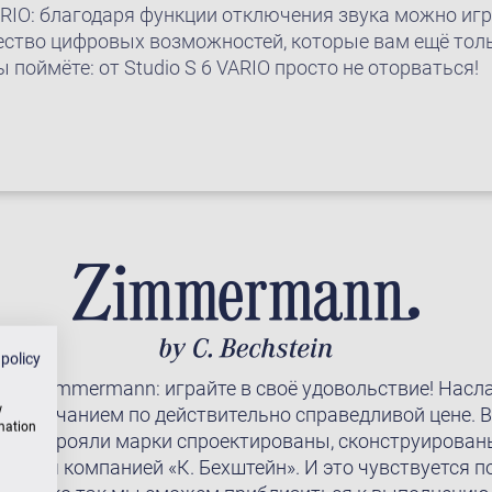
RIO: благодаря функции отключения звука можно игр
ство цифровых возможностей, которые вам ещё толь
ы поймёте: от Studio S 6 VARIO просто не оторваться!
 policy
ты Zimmermann: играйте в своё удовольствие! Насл
w
м звучанием по действительно справедливой цене. В
rmation
ино и рояли марки спроектированы, сконструирован
уются компанией «К. Бехштейн». И это чувствуется п