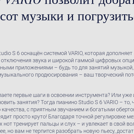
от музыки и погрузитьс
udio S 6 оснащён системой VARIO, которая дополняет
 отключения звука и широкой гаммой цифровых опций
ми приложениями – будь то для занятий музыкой,
музыкального продюсирования – ваш творческий пот
аете первые шаги в освоении инструмента? Или уже 
овить занятия? Тогда пианино Studio S 6 VARIO – то, 
 качества, с приятным звучанием и богатыми оберто
лядит просто круто! Благодаря точной регулировке м
х нот тренирует пальцы и слух – и увлекает в свой в
ее, но вам не терпится разобрать новую пьесу, доста