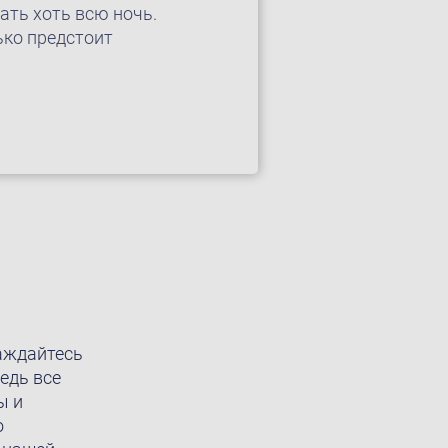
ать хоть всю ночь.
ко предстоит
аждайтесь
едь все
ы и
о