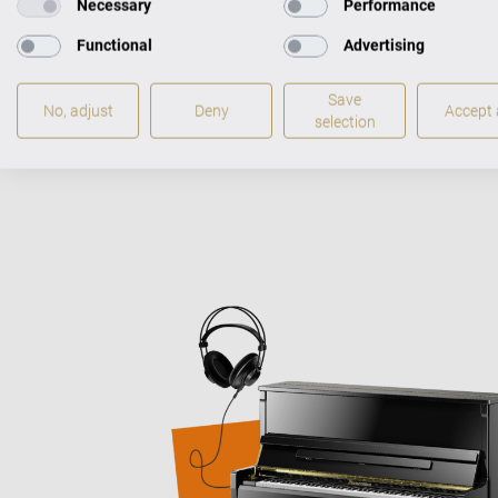
звучанию
Necessary
Performance
миссии: м
Functional
Advertising
качествен
Save
No, adjust
Deny
Accept a
selection