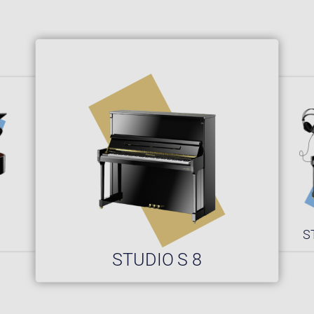
0
S
STUDIO S 8