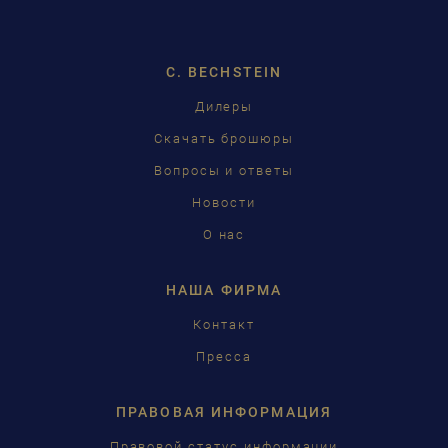
ENGLISH
C. BECHSTEIN
FRANÇAIS
Дилеры
PУССКИЙ
Скачать брошюры
ČEŠTINA
Вопросы и ответы
Новости
中国
О нас
日本語
НАША ФИРМА
Контакт
Пресса
ПРАВОВАЯ ИНФОРМАЦИЯ
Правовой статус информации