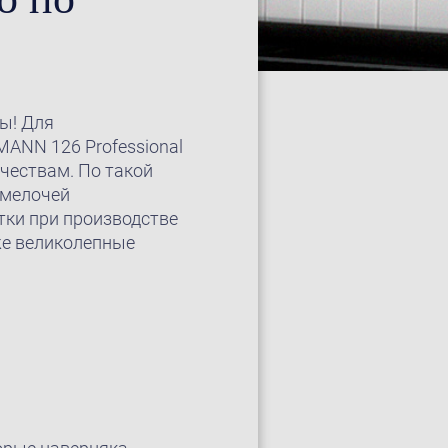
ы! Для
ANN 126 Professional
чествам. По такой
 мелочей
тки при производстве
же великолепные