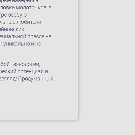
орые наверняка
ловки молоточков, a
гре особую
ельные любители.
ейновских
ециальной прессе не
к уникально и не
бой технологии,
ческий потенциал и
взгляд! Продуманный,