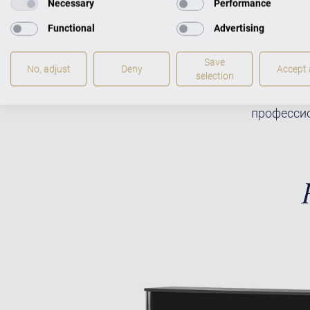
Necessary
Performance
Functional
Advertising
Save
No, adjust
Deny
Accept a
selection
Пианино и
компанией
профессио