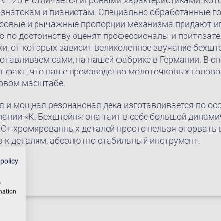
126 P отличается игровыми характеристиками, кот
знатокам и пианистам. Специально обработанные го
совые и рычажные пропорции механизма придают и
ую по достоинству оценят профессионалы и притязат
и, от которых зависит великолепное звучание бехшт
отавливаем сами, на нашей фабрике в Германии. В сп
т факт, что наше производство молоточковых голово
ровом масштабе.
 и мощная резонансная дека изготавливается по осо
ании «К. Бехштейн»: она таит в себе большой динами
 От хромированных деталей просто нельзя оторвать 
 к деталям, абсолютно стабильный инструмент.
 policy
w
rmation