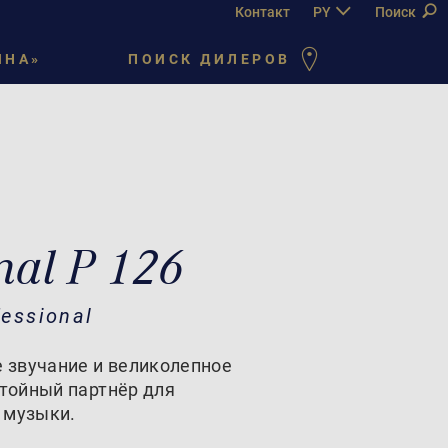
Контакт
PY
DE
Поиск
EN
FR
ЙНА»
ПОИСК ДИЛЕРОВ
nal P 126
essional
звучание и великолепное
стойный партнёр для
 музыки.