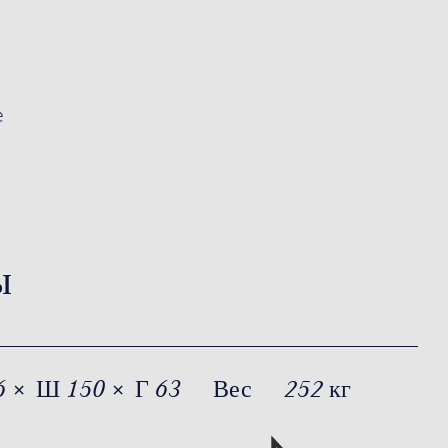
е
ы
6 × Ш 150 × Г 63
Вес
252 кг