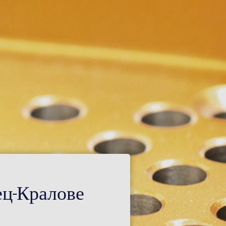
ец-Кралове