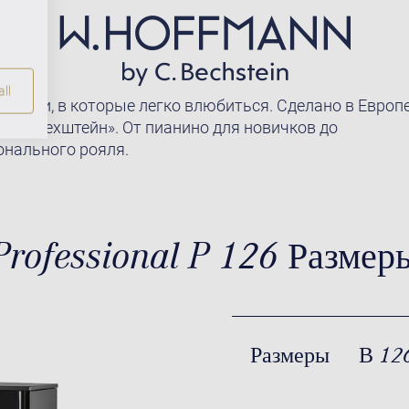
ll
 рояли, в которые легко влюбиться. Сделано в Европ
 «К. Бехштейн». От пианино для новичков до
нального рояля.
Professional P 126 Размер
Размеры
В 12