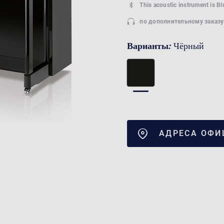
This acoustic instrument is B
по дополнительному заказу
Варианты:
Чёрный
АДРЕСА ОФИ