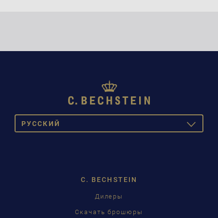
PУССКИЙ
TOGGLE
DROPDOW
DEUTSCH
ENGLISH
C. BECHSTEIN
FRANÇAIS
Дилеры
PУССКИЙ
Скачать брошюры