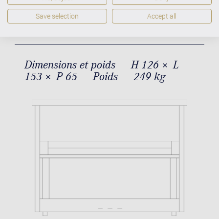
Residence R 6 Style Dimensions et
poids
Save selection
Accept all
Dimensions et poids
H 126 × L
153 × P 65
Poids
249 kg