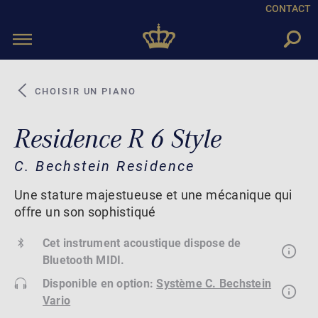
CONTACT
Toggle
navigation
CHOISIR UN PIANO
Residence R 6 Style
C. Bechstein Residence
Une stature majestueuse et une mécanique qui
offre un son sophistiqué
Cet instrument acoustique dispose de
Bluetooth MIDI.
Disponible en option:
Système C. Bechstein
Vario