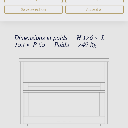
Residence R 6 Style Dimensions et
poids
Save selection
Accept all
Dimensions et poids
H 126 × L
153 × P 65
Poids
249 kg