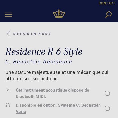
CONTACT
Toggle
navigation
CHOISIR UN PIANO
Residence R 6 Style
C. Bechstein Residence
Une stature majestueuse et une mécanique qui
offre un son sophistiqué
Cet instrument acoustique dispose de
Bluetooth MIDI.
Disponible en option:
Système C. Bechstein
Vario