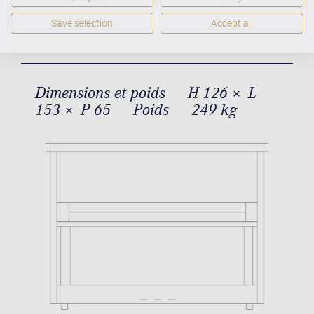
Residence R 6 Style Dimensions et
poids
Save selection
Accept all
Dimensions et poids
H 126 × L
153 × P 65
Poids
249 kg