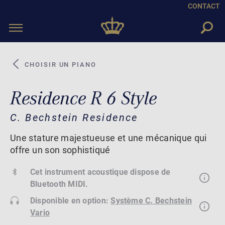
CONTACT
Toggle
navigation
CHOISIR UN PIANO
Residence R 6 Style
C. Bechstein Residence
Une stature majestueuse et une mécanique qui
offre un son sophistiqué
Cet instrument acoustique dispose de
Bluetooth MIDI.
Disponible en option:
Système C. Bechstein
Vario