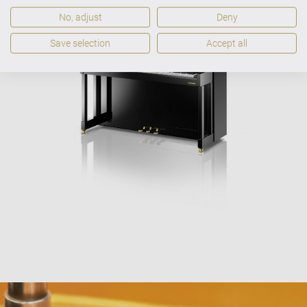
No, adjust
Deny
Save selection
Accept all