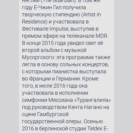
Англии (The Guardian). В том же
году Е-Чжин Гил получила
творческую стипендию (Artist in
Residence) и участвовала в
Фестивале Impulse, выступив в
прямом эфире на телеканале MDR.
В конце 2015 года увидел свет её
второй альбом с музыкой
Мусоргского: эта программа также
легла в основу сольных концертов,
с которыми пианистка выступала
во Франции и Германии. Кроме
того, в июле 2016 года она
участвовала в исполнении
симфонии Мессиана «Турангалила«
под руководством Кента Нагано на
сцене Гамбургской
государственной оперы. Осенью
2016 в берлинской студии Teldex Е-