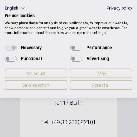
побеждает в престижном
English
Privacy policy
Международном фортепианном
We use cookies
конкурсе в Орлеане (Франция), став
единственным финалистом,
We may place these for analysis of our visitor data, to improve our website,
show personalised content and to give you a great website experience. For
завоевавшим четыре главных
more information about the cookies we use open the settings.
приза. Е-Чжин Гил живет и
работает в Берлине.
Necessary
Performance
Functional
Advertising
No, adjust
Deny
Save selection
Accept all
Konzerthaus Berlin - Kleiner Saal
Gendarmenmarkt
10117 Berlin
Tel. +49 30 203092101