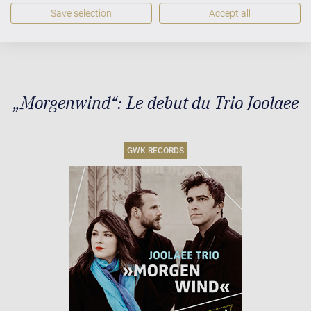
Boulez de Berlin sur un piano à queue de concert
Save selection
Accept all
C. Bechstein D282.
„Morgenwind“: Le debut du Trio Joolaee
GWK RECORDS