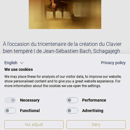
À l’occasion du tricentenaire de la création du Clavier
bien tempéré I de Jean-Sébastien Bach, Schagajegh
Nosrati, pianiste originaire de Bochum, vient
English
Privacy policy
d’enregistrer l’intégralité de cette œuvre monumentale.
We use cookies
L’intention de l’artiste n’était pas de revisiter la
We may place these for analysis of our visitor data, to improve our website,
composition ni de l’interpréter selon son propre goût,
show personalised content and to give you a great website experience. For
mais bien plutôt de laisser la musique parler d’elle-
more information about the cookies we use open the settings.
même — Ce qu’elle a parfaitement réussi. Toutes les
voix sont finement travaillées, chaque prélude et
Necessary
Performance
chaque fugue devenant ainsi un chef-d’œuvre sous ses
Functional
Advertising
doigts.
Ce CD a été enregistré en avril 2021 à la salle Pierre-
No, adjust
Deny