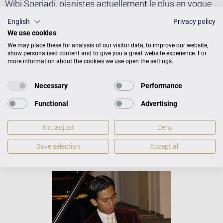
Wibi Soerjadi, pianistes actuellement le plus en vogue
aux Pays-Bas, est l’heureux propriétaire d’un piano à
English
Privacy policy
queue de concert C. Bechstein. C’est sur cet instrument
We use cookies
qu’il a enregistré, en septembre 2003, un Super Audio
We may place these for analysis of our visitor data, to improve our website,
CD avec toute une série d’œuvres romantiques
show personalised content and to give you a great website experience. For
more information about the cookies we use open the settings.
(Transcriptions des lieder de Schubert par Liszt,
Adaptations de Bach par Myra Hess, œuvres
Necessary
Performance
originales de Schumann, Mendelssohn, Brahms,
Skriabine, etc.).
Functional
Advertising
No, adjust
Deny
Save selection
Accept all
Wibi Soerjadi au Bechstein Center