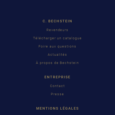
DEUTSCH
ENGLISH
C. BECHSTEIN
FRANÇAIS
Revendeurs
PУССКИЙ
Télécharger un catalogue
ČEŠTINA
Foire aux questions
Actualités
中国
À propos de Bechstein
日本語
ENTREPRISE
Contact
Presse
MENTIONS LÉGALES