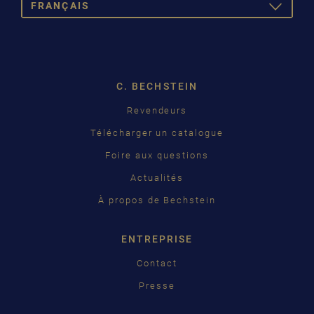
FRANÇAIS
TOGGLE
DROPDOW
DEUTSCH
ENGLISH
C. BECHSTEIN
FRANÇAIS
Revendeurs
PУССКИЙ
Télécharger un catalogue
ČEŠTINA
Foire aux questions
Actualités
中国
À propos de Bechstein
日本語
ENTREPRISE
Contact
Presse