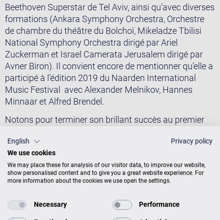
Beethoven Superstar de Tel Aviv, ainsi qu’avec diverses
formations (Ankara Symphony Orchestra, Orchestre
de chambre du théâtre du Bolchoï, Mikeladze Tbilisi
National Symphony Orchestra dirigé par Ariel
Zuckerman et Israel Camerata Jerusalem dirigé par
Avner Biron). Il convient encore de mentionner qu’elle a
participé à l’édition 2019 du Naarden International
Music Festival avec Alexander Melnikov, Hannes
Minnaar et Alfred Brendel.
Notons pour terminer son brillant succès au premier
Concours Bechstein-Bruckner organisé en 2021 à la
English
Privacy policy
Brucknerhaus de Linz, où elle a remporté le Premier
We use cookies
prix et les prix spéciaux de la meilleure interprétation
We may place these for analysis of our visitor data, to improve our website,
d’œuvres imposées de Bruckner et Mozart.
show personalised content and to give you a great website experience. For
more information about the cookies we use open the settings.
Photos: © Sofija Palurovic, Brucknerhaus Linz
Irma Gigani lors du récital donné en tant que lauréate
Necessary
Performance
du premier Concours Bechstein-Bruckner