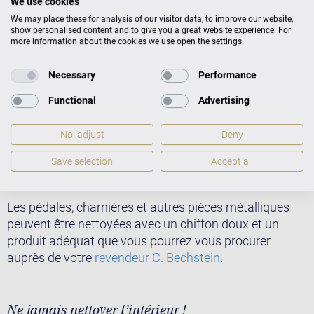
We use cookies
Les touches de tous les pianos modernes sont dotées
We may place these for analysis of our visitor data, to improve our website,
d’un revêtement en plastique de haute qualité. Pour les
show personalised content and to give you a great website experience. For
more information about the cookies we use open the settings.
nettoyer, utilisez un chiffon doux et non pelucheux.
N’utilisez en aucun cas un produit de nettoyage
Necessary
Performance
aggressif ou contenant des particules abrasives. Les
touches des pianos anciens avec revêtement en
Functional
Advertising
produit naturel devront éventuellement être nettoyées
par un spécialiste.
No, adjust
Deny
Save selection
Accept all
Nettoyage des pièces métalliques
Les pédales, charnières et autres pièces métalliques
peuvent être nettoyées avec un chiffon doux et un
produit adéquat que vous pourrez vous procurer
auprès de votre
revendeur C. Bechstein
.
Ne jamais nettoyer l’intérieur !