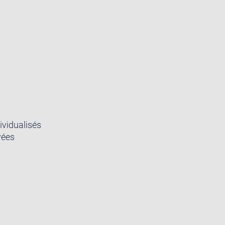
ividualisés
vées