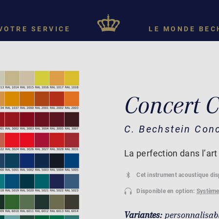
VOTRE SERVICE
LE MONDE BEC
Concert C
C. Bechstein Con
La perfection dans l’art
Cet instrument acoustique di
Disponible en option:
Système
Variantes:
personnalisab