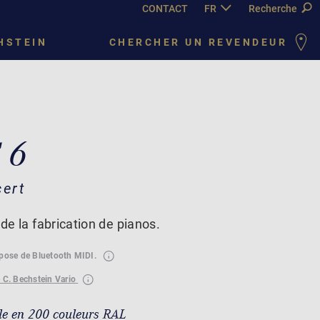
CONTACT
FR
DE
Recherche
EN
PY
C
HSTEIN
CHERCHER UN REVENDEUR
 6
cert
 de la fabrication de pianos.
spose de Bluetooth MIDI.
 C. Bechstein Vario
le en 200 couleurs RAL