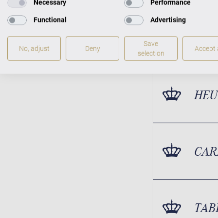
Necessary
Performance
Functional
Advertising
Save
No, adjust
Deny
Accept a
selection
HEU
CAR
TAB