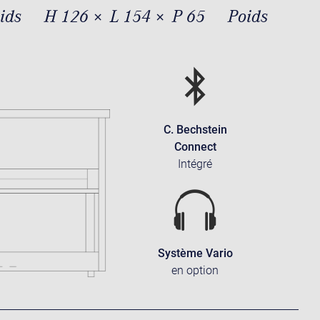
oids
H 126 × L 154 × P 65
Poids
C. Bechstein
Connect
Intégré
Système Vario
en option