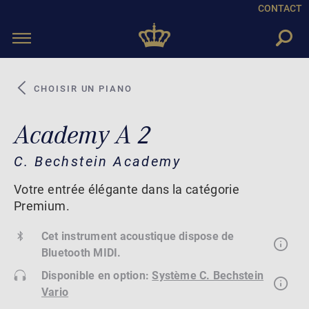
CONTACT
Toggle
navigation
CHOISIR UN PIANO
Academy A 2
C. Bechstein Academy
Votre entrée élégante dans la catégorie
Premium.
Cet instrument acoustique dispose de
Bluetooth MIDI.
Disponible en option:
Système C. Bechstein
Vario