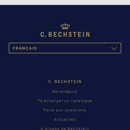
FRANÇAIS
TOGGLE
DROPDOW
DEUTSCH
ENGLISH
C. BECHSTEIN
FRANÇAIS
Revendeurs
PУССКИЙ
Télécharger un catalogue
ČEŠTINA
Foire aux questions
Actualités
中国
À propos de Bechstein