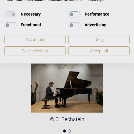
ce dernier cycle d’études, il s’est produit en solo à
plusieurs reprises avec la Norddeutsche Philharmonie
Necessary
Performance
de Rostock et a participé à divers festivals.
Functional
Advertising
Photos: © Taizhi Shao
No, adjust
Deny
Save selection
Accept all
© C. Bechstein