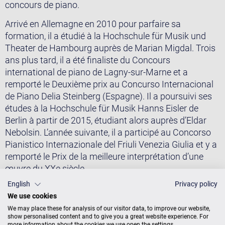
concours de piano.
Arrivé en Allemagne en 2010 pour parfaire sa
formation, il a étudié à la Hochschule für Musik und
Theater de Hambourg auprès de Marian Migdal. Trois
ans plus tard, il a été finaliste du Concours
international de piano de Lagny-sur-Marne et a
remporté le Deuxième prix au Concurso Internacional
de Piano Delia Steinberg (Espagne). Il a poursuivi ses
études à la Hochschule für Musik Hanns Eisler de
Berlin à partir de 2015, étudiant alors auprès d’Eldar
Nebolsin. L’année suivante, il a participé au Concorso
Pianistico Internazionale del Friuli Venezia Giulia et y a
remporté le Prix de la meilleure interprétation d’une
œuvre du XXe siècle.
English
Privacy policy
Inscrit à un cursus de master à la Hochschule für
We use cookies
Musik und Theater de Rostock en 2017, il y a étudié
We may place these for analysis of our visitor data, to improve our website,
auprès de Matthias Kirschnereit et a obtenu son
show personalised content and to give you a great website experience. For
diplôme en 2022 avec les félicitations du jury. Durant
more information about the cookies we use open the settings.