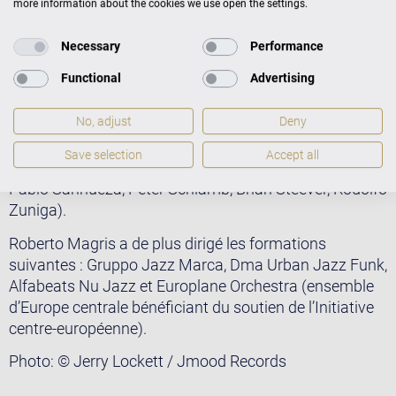
more information about the cookies we use open the settings.
Lockjaw Davis, Herb Geller, Albert Tootie Heath, Eric
Hochberg, Tony Lakatos, Brian Lynch, Bill Molenhof,
Necessary
Performance
Idris Muhammad, Janusz Muniak, Sal Nistico, Bosko
Functional
Advertising
Petrovic, Sam Reed, Ira Sullivan, Kai Winding) ainsi
qu’avec des musiciens en début de carrière (Alfredo
No, adjust
Deny
Chacon, Shareef Clayton, Eric Jacobson, Brandon Lee,
Jim Mair, Hermon Mehari, Kendall Moore, Matt Otto,
Save selection
Accept all
Elisa Pruett, Logan Richardson, Dominique Sanders,
Pablo Sanhueza, Peter Schlamb, Brian Steever, Rodolfo
Zuniga).
Roberto Magris a de plus dirigé les formations
suivantes : Gruppo Jazz Marca, Dma Urban Jazz Funk,
Alfabeats Nu Jazz et Europlane Orchestra (ensemble
d’Europe centrale bénéficiant du soutien de l’Initiative
centre-européenne).
Photo: © Jerry Lockett / Jmood Records