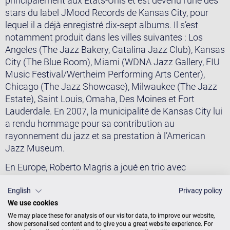
principalement aux États-Unis et est devenu l’une des
stars du label JMood Records de Kansas City, pour
lequel il a déjà enregistré dix-sept albums. Il s’est
notamment produit dans les villes suivantes : Los
Angeles (The Jazz Bakery, Catalina Jazz Club), Kansas
City (The Blue Room), Miami (WDNA Jazz Gallery, FIU
Music Festival/Wertheim Performing Arts Center),
Chicago (The Jazz Showcase), Milwaukee (The Jazz
Estate), Saint Louis, Omaha, Des Moines et Fort
Lauderdale. En 2007, la municipalité de Kansas City lui
a rendu hommage pour sa contribution au
rayonnement du jazz et sa prestation à l’American
Jazz Museum.
En Europe, Roberto Magris a joué en trio avec
Frantisek Uhlir et Jaromir Helesic (MUH Trio) dans
divers clubs et à l’occasion de plusieurs festivals. Il
English
Privacy policy
We use cookies
s’est par ailleurs produit avec de nombreux jazzmen
célèbres (Franco Ambrosetti, Chuck Bergeron, Paul
We may place these for analysis of our visitor data, to improve our website,
show personalised content and to give you a great website experience. For
Carr, Philip Catherine, Mark Colby, Art Davis, Eddie