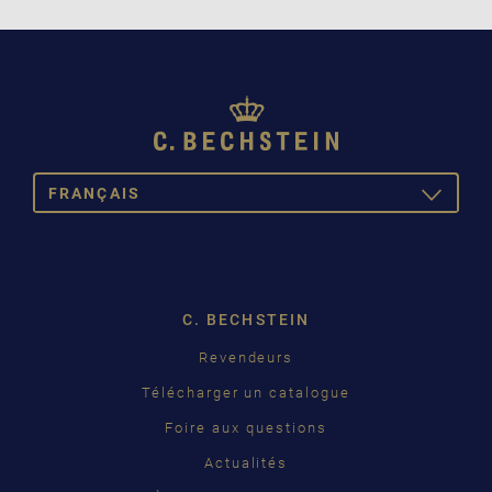
FRANÇAIS
TOGGLE
DROPDOW
DEUTSCH
ENGLISH
C. BECHSTEIN
FRANÇAIS
Revendeurs
PУССКИЙ
Télécharger un catalogue
ČEŠTINA
Foire aux questions
Actualités
中国