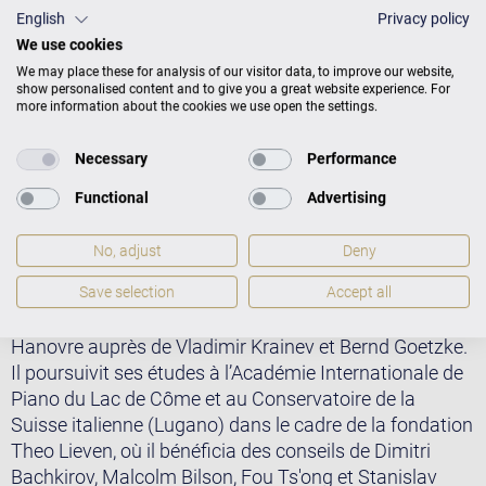
On l’a entendu régulièrement sur les ondes (France
English
Privacy policy
Musique, France Inter, SRG SSR - Radio Swiss Classic,
We use cookies
RTS - Espace 2, ORF-Ö1, Radio România Muzical), ainsi
We may place these for analysis of our visitor data, to improve our website,
show personalised content and to give you a great website experience. For
qu’à la télévision (Mezzo, TF1, M6). Il a enregistré
more information about the cookies we use open the settings.
plusieurs CDs en tant que soliste et en duo avec
Alexandre Brussilovsky pour le label Suoni e Colori.
Necessary
Performance
Son dernier CD consacré à Schubert (Fantaisie «
Functional
Advertising
Wanderer » et Sonate D.959) est paru chez Lyrinx en
octobre 2017, et un récital Beethoven sera publié à
No, adjust
Deny
l’automne 2018 chez le même label.
Save selection
Accept all
Ancien élève de Valéry Sigalevitch à Paris, il a étudié à
la Hochschule für Musik, Theater und Medien de
Hanovre auprès de Vladimir Krainev et Bernd Goetzke.
Il poursuivit ses études à l’Académie Internationale de
Piano du Lac de Côme et au Conservatoire de la
Suisse italienne (Lugano) dans le cadre de la fondation
Theo Lieven, où il bénéficia des conseils de Dimitri
Bachkirov, Malcolm Bilson, Fou Ts'ong et Stanislav