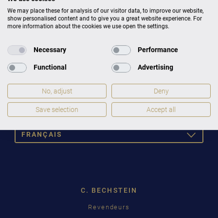
ont reçu le Grand prix du disque.
We may place these for analysis of our visitor data, to improve our website,
show personalised content and to give you a great website experience. For
more information about the cookies we use open the settings.
© Sarah Black
Necessary
Performance
Functional
Advertising
No, adjust
Deny
Save selection
Accept all
FRANÇAIS
TOGGLE
DROPDOW
DEUTSCH
ENGLISH
C. BECHSTEIN
FRANÇAIS
Revendeurs
PУССКИЙ