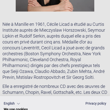
Née à Manille en 1961, Cécile Licad a étudié au Curtis
Institute auprès de Mieczyslaw Horszowski, Seymour
Lipkin et Rudolf Serkin, auprès duquel elle a pris des
cours en privé durant cinq ans. Médaille d’or au
concours Leventritt, Cecil Licad a joué avec de grands
orchestres (Boston Symphony Orchestra, New York
Philharmonic, Cleveland Orchestra, Royal
Philharmonic) dirigés par des chefs prestigieux tels
que Seiji Ozawa, Claudio Abbado, Zubin Mehta, André
Previn, Mstislav Rostropovitch et Sir Georg Solti.
Elle a enregistré de nombreux CD avec des œuvres de
Schumann, Chopin, Ravel, Gottschalk, etc. Les deux CD
contenant les Concertos pour piano de Chopin et
Saint-Saëns qu’elle a enregistrés chez Sony avec le
English
Privacy policy
We use cookies
London Philharmonic Orchestra dirigé par André Previn