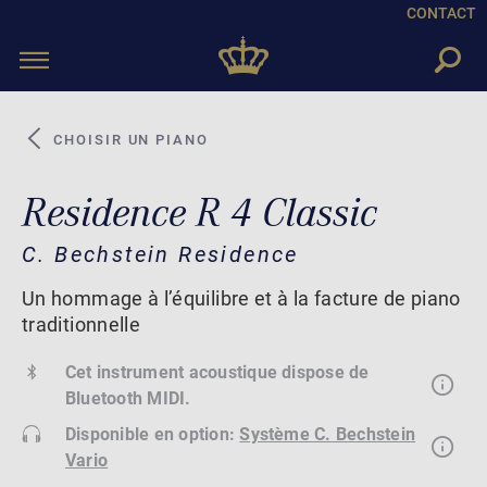
CONTACT
Toggle
navigation
CHOISIR UN PIANO
Residence R 4 Classic
C. Bechstein Residence
Un hommage à l’équilibre et à la facture de piano
traditionnelle
Cet instrument acoustique dispose de
Bluetooth MIDI.
Disponible en option:
Système C. Bechstein
Vario