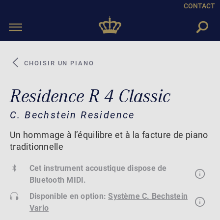
CONTACT
Toggle
navigation
CHOISIR UN PIANO
Residence R 4 Classic
C. Bechstein Residence
Un hommage à l’équilibre et à la facture de piano
traditionnelle
Cet instrument acoustique dispose de
Bluetooth MIDI.
Disponible en option:
Système C. Bechstein
Vario