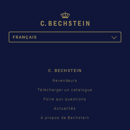
FRANÇAIS
TOGGLE
DROPDOW
DEUTSCH
ENGLISH
C. BECHSTEIN
FRANÇAIS
Pусский
Revendeurs
Télécharger un catalogue
ČEŠTINA
Foire aux questions
中国
Actualités
日本語
À propos de Bechstein