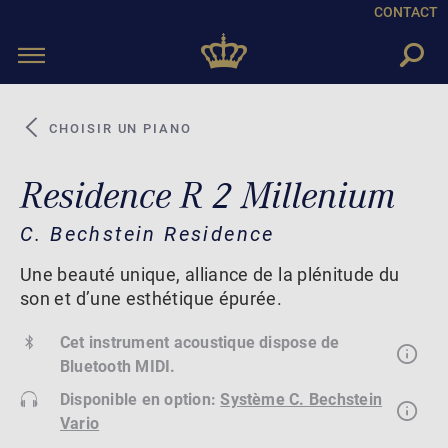
CONTACT
Toggle
navigation
CHOISIR UN PIANO
Residence R 2 Millenium
C. Bechstein Residence
Une beauté unique, alliance de la plénitude du
son et d’une esthétique épurée.
Cet instrument acoustique dispose de
Bluetooth MIDI.
Disponible en option:
Système C. Bechstein
Vario