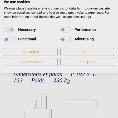
We use cookies
We may place these for analysis of our visitor data, to improve our website,
show personalised content and to give you a great website experience. For
more information about the cookies we use open the settings.
Necessary
Performance
Functional
Advertising
Concert A-192 Dimensions et poids
No, adjust
Deny
Save selection
Accept all
Dimensions et poids
P 192 × L
153
Poids
350 kg