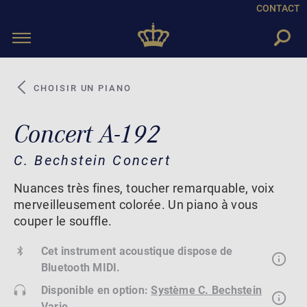
CONTACT
Toggle
navigation
CHOISIR UN PIANO
Concert A-192
C. Bechstein Concert
Nuances très fines, toucher remarquable, voix
merveilleusement colorée. Un piano à vous
couper le souffle.
Cet instrument acoustique dispose de
Bluetooth MIDI.
Disponible en option:
Système C. Bechstein
Vario